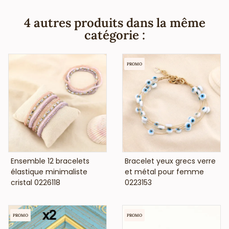
cadmium et est anti-allergique (conformément aux lois
françaises et européennes).
4 autres produits dans la même
catégorie :
PROMO
VOIR LE PRIX
VOIR LE PRIX
Ensemble 12 bracelets
Bracelet yeux grecs verre
élastique minimaliste
et métal pour femme
cristal 0226118
0223153
PROMO
PROMO