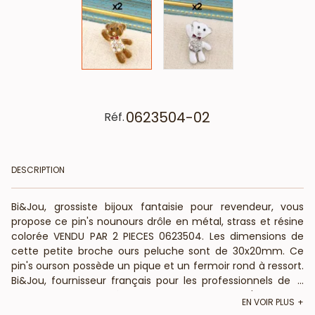
0623504-02
Réf.
DESCRIPTION
Bi&Jou, grossiste bijoux fantaisie pour revendeur, vous
propose ce pin's nounours drôle en métal, strass et résine
colorée VENDU PAR 2 PIECES 0623504. Les dimensions de
cette petite broche ours peluche sont de 30x20mm. Ce
pin's ourson possède un pique et un fermoir rond à ressort.
Bi&Jou, fournisseur français pour les professionnels de la
...
mode et de la beauté, vous annonce que ce pin's fantaisie
EN VOIR PLUS
en métal et strass ne contient pas de nickel, plomb ni