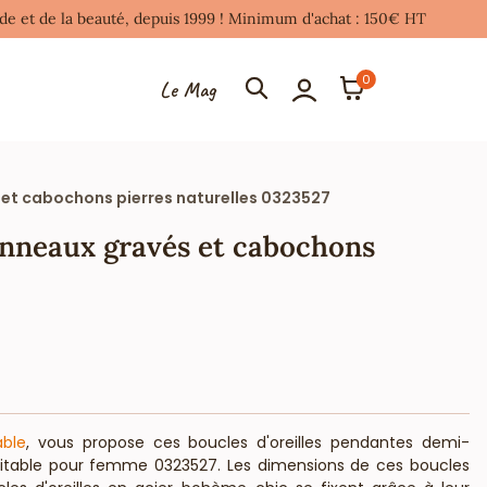
mode et de la beauté, depuis 1999 ! Minimum d'achat : 150€ HT
0
Le Mag
s et cabochons pierres naturelles 0323527
 anneaux gravés et cabochons
able
, vous propose ces boucles d'oreilles pendantes demi-
éritable pour femme 0323527. Les dimensions de ces boucles