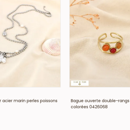
VOIR LE PRIX
VOIR LE PRIX
ir acier marin perles poissons
Bague ouverte double-rangs 
colorées 0426068