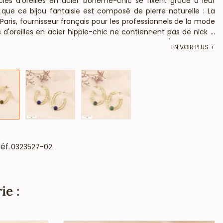
cles d'oreilles en acier bohème-chic se fixent grâce à leur
 que ce bijou fantaisie est composé de pierre naturelle : La
 Paris, fournisseur français pour les professionnels de la mode
d'oreilles en acier hippie-chic ne contiennent pas de nickel,
...
nformément aux lois françaises et européennes).
EN VOIR PLUS
éf.
0323527-02
ie :