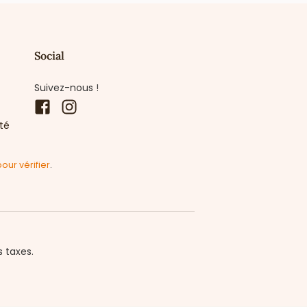
Social
Suivez-nous !
Facebook
Instagram
ité
pour vérifier
.
s taxes.