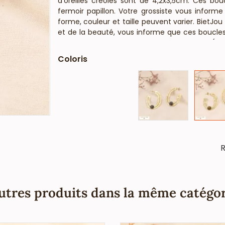
d'oreilles créoles sont de 4,2x3,5cm. Ces bou
fermoir papillon. Votre grossiste vous informe
forme, couleur et taille peuvent varier. BietJou
et de la beauté, vous informe que ces boucles 
plomb ni cadmium et sont anti-allergiques (co
Coloris
R
utres produits dans la même catégor