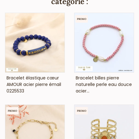
catégorie :
PROMO
VOIR LE PRIX
VOIR LE PRIX
Bracelet élastique cœur
Bracelet billes pierre
AMOUR acier pierre émail
naturelle perle eau douce
0225533
acier...
PROMO
PROMO