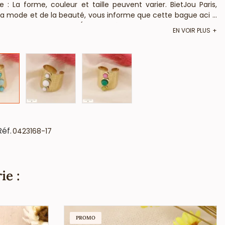
 La forme, couleur et taille peuvent varier. BietJou Paris,
e la mode et de la beauté, vous informe que cette bague acier
...
et est anti-allergique (conformément aux lois françaises et
EN VOIR PLUS
Réf.
0423168-17
ie :
PROMO