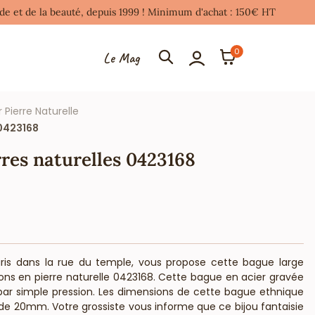
mode et de la beauté, depuis 1999 ! Minimum d'achat : 150€ HT
0
Le Mag
r Pierre Naturelle
 0423168
rres naturelles 0423168
Paris dans la rue du temple, vous propose cette bague large
ons en pierre naturelle 0423168. Cette bague en acier gravée
par simple pression. Les dimensions de cette bague ethnique
e 20mm. Votre grossiste vous informe que ce bijou fantaisie