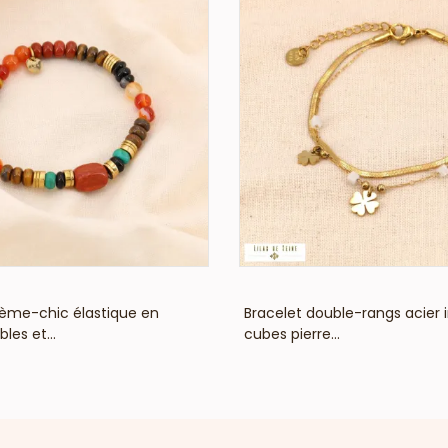
VOIR LE PRIX
VOIR LE PRIX
ème-chic élastique en
Bracelet double-rangs acier i
bles et...
cubes pierre...