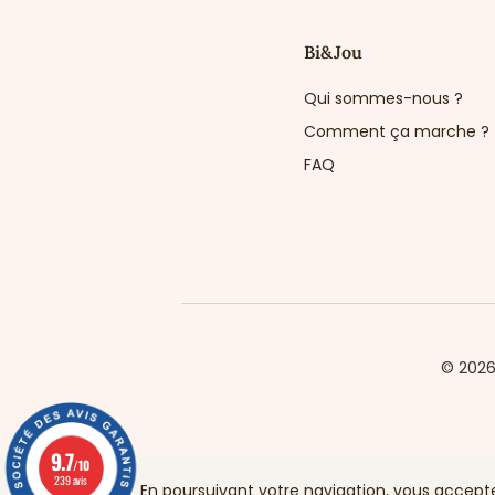
Bi&Jou
Qui sommes-nous ?
Comment ça marche ?
FAQ
© 202
9.7
/10
239 avis
En poursuivant votre navigation, vous acceptez 