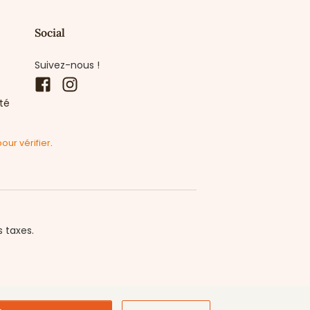
Social
Suivez-nous !
Facebook
Instagram
ité
pour vérifier
.
s taxes.