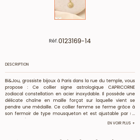
0123169-14
Réf.
DESCRIPTION
Bi&Jou, grossiste bijoux à Paris dans la rue du temple, vous
propose : Ce collier signe astrologique CAPRICORNE
zodiacal constellation en acier inoxydable. Il possède une
délicate chaîne en maille forçat sur laquelle vient se
pendre une médaille. Ce collier femme se ferme grâce à
son fermoir de type mousqueton et est ajustable par sa
...
chaîne d'extension, la longueur déployée de ce collier est
EN VOIR PLUS
de 45cm. Il saura séduire toutes vos clientes par son côté
protecteur et porte-bonheur de la tendance bohème chic.
Vos clientes adoreront avoir autour du cou leur signe