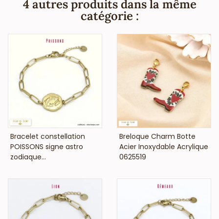
4 autres produits dans la même
zodiacal, reflet de leur personnalité. Vous pourrez proposer
catégorie :
à vos clientes de le porter avec un top en lin et un jean.
Bi&Jou, Votre fournisseur français pour les professionnels
de la mode et de la beauté, vous annonce que ce collier
fantaisie bohème-chic ne contient pas de nickel, plomb ni
cadmium et est anti-allergique (conformément aux lois
françaises et européennes).
VOIR LE PRIX
VOIR LE PRIX
Bracelet constellation
Breloque Charm Botte
POISSONS signe astro
Acier Inoxydable Acrylique
zodiaque...
0625519