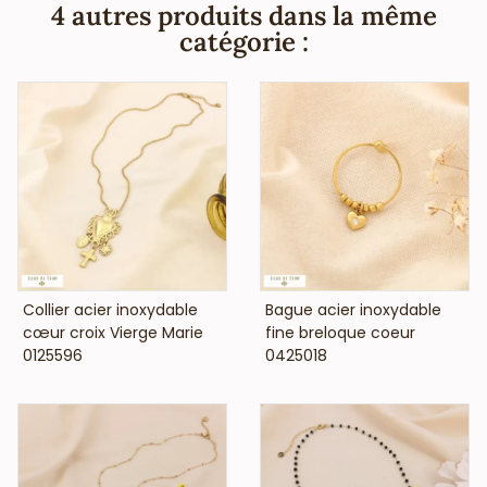
que ce collier fantaisie bohème-chic en acier ne contient
4 autres produits dans la même
pas de nickel, plomb ni cadmium et est anti-allergique
catégorie :
(conformément aux lois françaises et européennes).
VOIR LE PRIX
VOIR LE PRIX
Collier acier inoxydable
Bague acier inoxydable
cœur croix Vierge Marie
fine breloque coeur
0125596
0425018