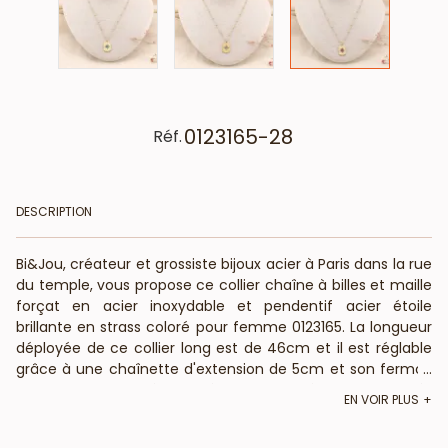
0123165-28
Réf.
DESCRIPTION
Bi&Jou, créateur et grossiste bijoux acier à Paris dans la rue
du temple, vous propose ce collier chaîne à billes et maille
forçat en acier inoxydable et pendentif acier étoile
brillante en strass coloré pour femme 0123165. La longueur
déployée de ce collier long est de 46cm et il est réglable
grâce à une chaînette d'extension de 5cm et son fermoir
...
mousqueton. Le médaillon étoile du nord à cristaux colorés
EN VOIR PLUS
mesure 12x15mm. Votre fournisseur français pour les
professionnels de la mode et de la beauté, vous annonce