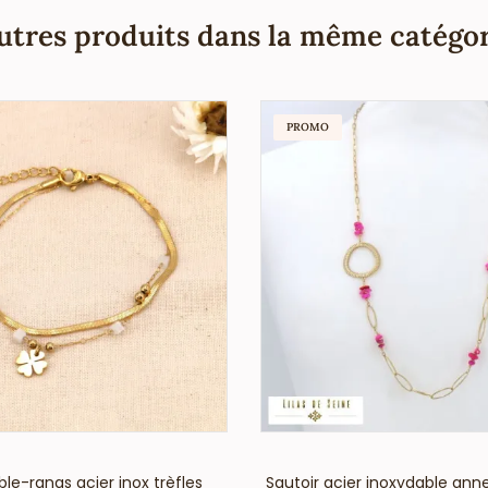
utres produits dans la même catégor
PROMO
VOIR LE PRIX
VOIR LE PRIX
le-rangs acier inox trèfles
Sautoir acier inoxydable ann