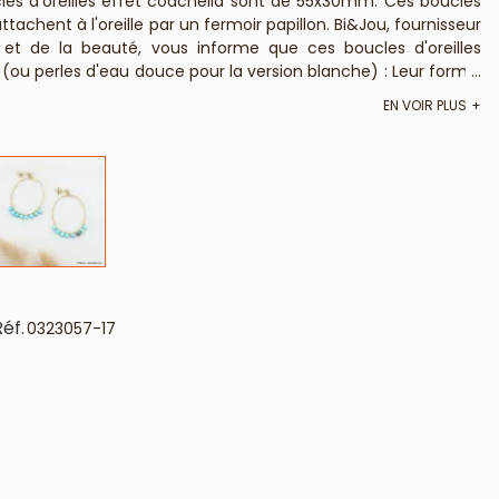
les d'oreilles effet coachella sont de 55x30mm. Ces boucles
tachent à l'oreille par un fermoir papillon. Bi&Jou, fournisseur
 et de la beauté, vous informe que ces boucles d'oreilles
ou perles d'eau douce pour la version blanche) : Leur forme,
...
'oreilles en acier bohème ne contiennent pas de nickel, plomb
EN VOIR PLUS
ment aux lois françaises et européennes).
Réf.
0323057-17