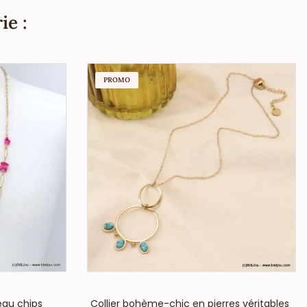
ie :
PROMO
VOIR LE PRIX
eau chips
Collier bohème-chic en pierres véritables