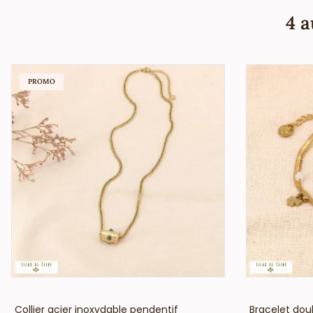
4 a
PROMO
VOIR LE PRIX
Collier acier inoxydable pendentif
Bracelet doub