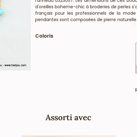
l'anneau 0323057. Les dimensions de ces bouc
d'oreilles boheme-chic à broderies de perles s'at
français pour les professionnels de la mode
pendantes sont composées de pierre naturelle (
couleur et taille peuvent varier. Ces boucles d
ni cadmium et sont anti-allergiques (conformé
Coloris
Assorti avec