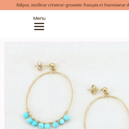
Bi&jou, meilleur créateur-grossiste français et fournisseur 
Menu