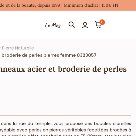
mode et de la beauté, depuis 1999 ! Minimum d'achat : 150€ HT
0
Le Mag
r Pierre Naturelle
t broderie de perles pierres femme 0323057
nneaux acier et broderie de perles
s dans la rue du temple, vous propose ces boucles d'oreilles
ydable avec perles en pierres véritables facettées brodées à