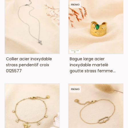
PROMO
VOIR LE PRIX
VOIR LE PRIX
Collier acier inoxydable
Bague large acier
strass pendentif croix
inoxydable martelé
0125577
goutte strass femme...
PROMO