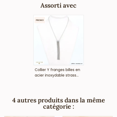
à Paris vous informe que ces boucles d'oreilles en acier
Assorti avec
bohème-chic ne contiennent pas de nickel, plomb ni
cadmium et sont anti-allergique (conformément aux lois
françaises et européennes).
PROMO
VOIR LE PRIX
Collier Y franges billes en
acier inoxydable strass...
4 autres produits dans la même
catégorie :