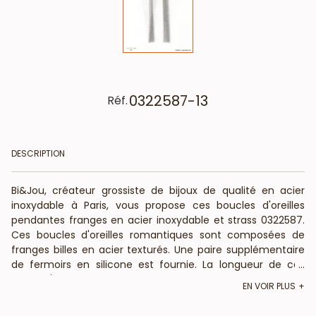
0322587-13
Réf.
DESCRIPTION
Bi&Jou, créateur grossiste de bijoux de qualité en acier
inoxydable à Paris, vous propose ces boucles d'oreilles
pendantes franges en acier inoxydable et strass 0322587.
Ces boucles d'oreilles romantiques sont composées de
franges billes en acier texturés. Une paire supplémentaire
de fermoirs en silicone est fournie. La longueur de ces
...
bijoux d'oreilles est de 10,2cm de long pour un maximum
EN VOIR PLUS
de 1,2cm de large. Votre fournisseur en bijoux acier de
qualité pour les professionnels de la mode et de la beauté