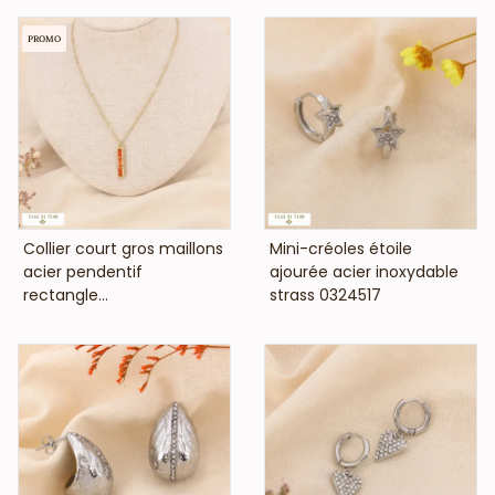
PROMO
VOIR LE PRIX
VOIR LE PRIX
Collier court gros maillons
Mini-créoles étoile
acier pendentif
ajourée acier inoxydable
rectangle...
strass 0324517