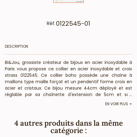
0122545-01
Réf.
DESCRIPTION
Bi&Jou, grossiste créateur de bijoux en acier inoxydable à
Paris vous propose ce collier en acier inoxydable et croix
strass 0122545. Ce collier boho possède une chaîne à
maillons type maille forçat et un pendentif forme croix en
acier et cristaux. Ce bijou mesure 44cm déployé et est
réglable par sa chaînette d'extension de 5cm et son
...
fermoir mousqueton. Le talisman croix mesure 2x1,2cm.
EN VOIR PLUS
Votre fournisseur en bijoux acier de qualité pour les
professionnels de la mode et de la beauté à Paris vous
informe que ce collier en acier bohème-chic ne contient
4 autres produits dans la même
pas de nickel, plomb ni cadmium et est anti-allergique
catégorie :
(conformément aux lois françaises et européennes).