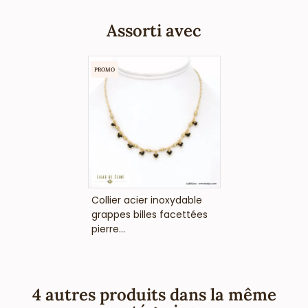
fournisseur français pour les professionnels de la mode et
de la beauté, vous annonce que ce bracelet fantaisie ne
Assorti avec
contient pas de nickel, plomb ni cadmium et est anti-
allergique (conformément aux lois françaises et
européennes).
PROMO
VOIR LE PRIX
Collier acier inoxydable
grappes billes facettées
pierre...
4 autres produits dans la même