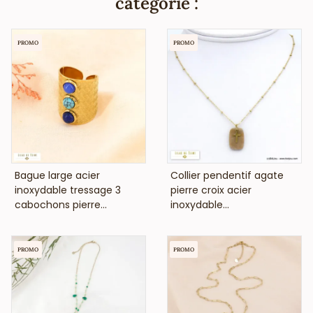
catégorie :
PROMO
PROMO
VOIR LE PRIX
VOIR LE PRIX
Bague large acier
Collier pendentif agate
inoxydable tressage 3
pierre croix acier
cabochons pierre...
inoxydable...
PROMO
PROMO