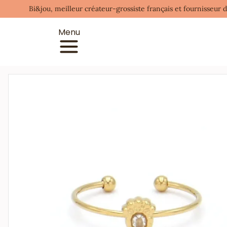
Bi&jou, meilleur créateur-grossiste français et fournisseur 
Menu