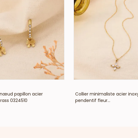
VOIR LE PRIX
VOIR LE PRIX
 nœud papillon acier
Collier minimaliste acier ino
trass 0324510
pendentif fleur...