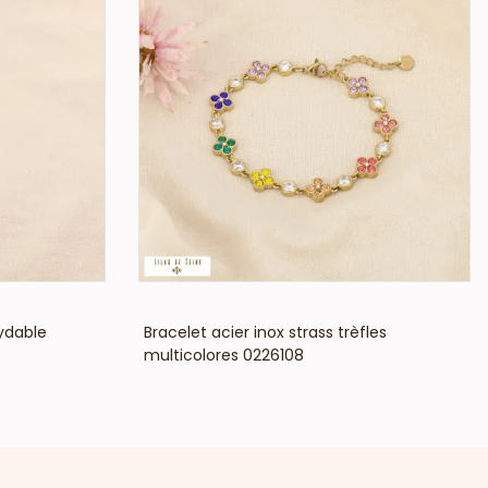
VOIR LE PRIX
xydable
Bracelet acier inox strass trèfles
multicolores 0226108