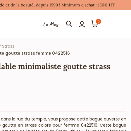
mode et de la beauté, depuis 1999 ! Minimum d'achat : 150€ HT
0
Le Mag
r Strass
ste goutte strass femme 0422516
able minimaliste goutte strass
ris dans la rue du temple, vous propose cette bague ouverte en
ne goutte en strass coloré pour femme 0422516. Cette bague