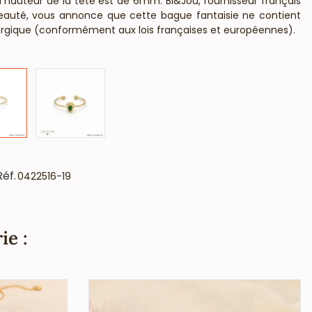
a hauteur de la tête est de 6mm. Bi&Jou, fournisseur français
beauté, vous annonce que cette bague fantaisie ne contient
lergique (conformément aux lois françaises et européennes).
Réf.
0422516-19
ie :