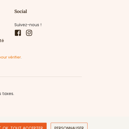
Social
Suivez-nous !
Facebook
Instagram
ité
pour vérifier
.
s taxes.

OK, TOUT ACCEPTER
PERSONNALISER