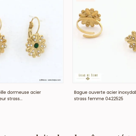
VOIR LE PRIX
VOIR LE PRIX
eille dormeuse acier
Bague ouverte acier inoxydab
ur strass...
strass femme 0422525