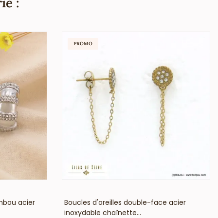
ie :
PROMO
VOIR LE PRIX
ambou acier
Boucles d'oreilles double-face acier
inoxydable chaînette...