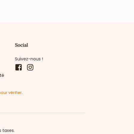
Social
Suivez-nous !
Facebook
Instagram
ité
pour vérifier
.
s taxes.