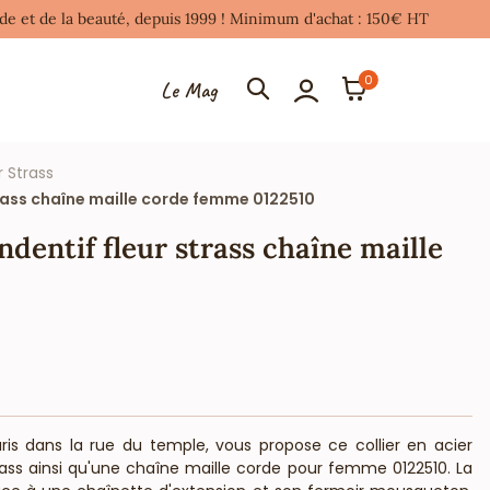
mode et de la beauté, depuis 1999 ! Minimum d'achat : 150€ HT
0
Le Mag
r Strass
trass chaîne maille corde femme 0122510
ndentif fleur strass chaîne maille
aris dans la rue du temple, vous propose ce collier en acier
rass ainsi qu'une chaîne maille corde pour femme 0122510. La