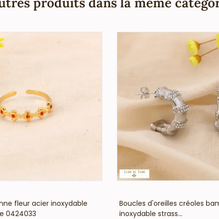
utres produits dans la même catégor
VOIR LE PRIX
VOIR LE PRIX
ne fleur acier inoxydable
Boucles d'oreilles créoles b
e 0424033
inoxydable strass...