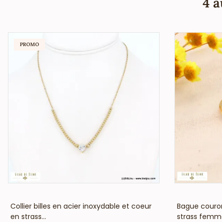
4 a
PROMO
VOIR LE PRIX
Collier billes en acier inoxydable et coeur
Bague couron
en strass...
strass femm