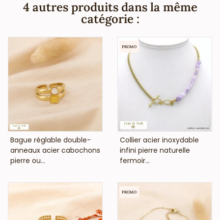
annonce que ce sautoir fantaisie ne contient pas de
4 autres produits dans la même
nickel, plomb ni cadnium et est anti-allergique
catégorie :
(conformément aux lois françaises et européennes).
PROMO
VOIR LE PRIX
VOIR LE PRIX
Bague réglable double-
Collier acier inoxydable
anneaux acier cabochons
infini pierre naturelle
pierre ou...
fermoir...
PROMO