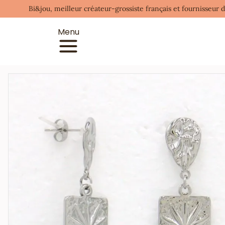
Bi&jou, meilleur créateur-grossiste français et fournisseur 
Menu