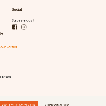
Social
Suivez-nous !
Facebook
Instagram
ité
pour vérifier
.
s taxes.

OK, TOUT ACCEPTER
PERSONNALISER