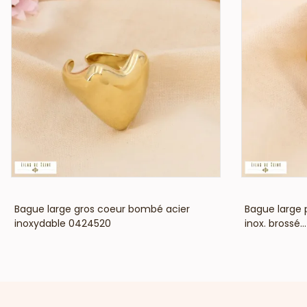
VOIR LE PRIX
Bague large gros coeur bombé acier
Bague large p
inoxydable 0424520
inox. brossé...