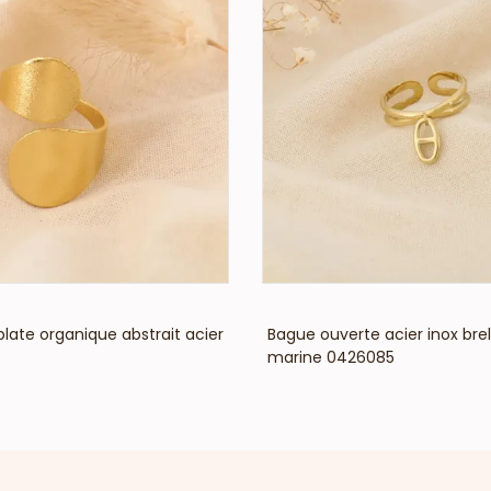
VOIR LE PRIX
VOIR LE PRIX
late organique abstrait acier
Bague ouverte acier inox bre
marine 0426085