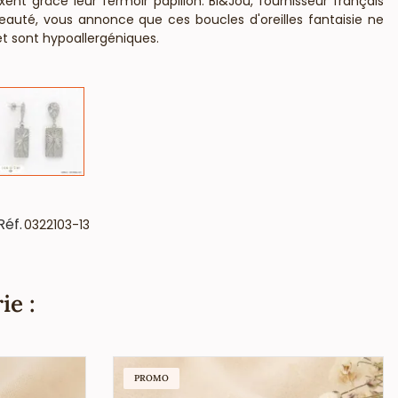
ent grâce leur fermoir papillon. Bi&Jou, fournisseur français
eauté, vous annonce que ces boucles d'oreilles fantaisie ne
t sont hypoallergéniques.
Réf.
0322103-13
ie :
PROMO