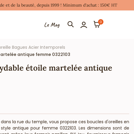
mode et de la beauté, depuis 1999 ! Minimum d'achat : 150€ HT
0
Le Mag
oreille Bagues Acier Intemporels
e martelée antique femme 0322103
xydable étoile martelée antique
is dans la rue du temple, vous propose ces boucles d'oreilles en
e style antique pour femme 0322103. Les dimensions sont de