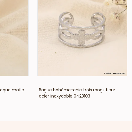
VOIR LE PRIX
loque maille
Bague bohème-chic trois rangs fleur
acier inoxydable 0423103