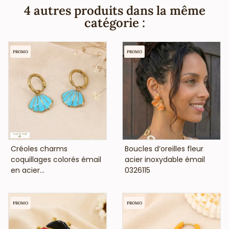
nickel, plomb ni cadmium et sont hypoallergéniques.
4 autres produits dans la même
catégorie :
PROMO
PROMO
VOIR LE PRIX
VOIR LE PRIX
Créoles charms
Boucles d’oreilles fleur
coquillages colorés émail
acier inoxydable émail
en acier...
0326115
PROMO
PROMO