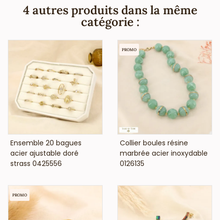
cadmium et sont hypoallergéniques.
4 autres produits dans la même
catégorie :
PROMO
VOIR LE PRIX
VOIR LE PRIX
Ensemble 20 bagues
Collier boules résine
acier ajustable doré
marbrée acier inoxydable
strass 0425556
0126135
PROMO