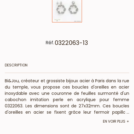
0322063-13
Réf.
DESCRIPTION
Bi&Jou, créateur et grossiste bijoux acier à Paris dans la rue
du temple, vous propose ces boucles d'oreilles en acier
inoxydable avec une couronne de feuilles surmonté d'un
cabochon imitation perle en acrylique pour femme
0322063. Les dimensions sont de 27x32mm. Ces boucles
d'oreilles en acier se fixent grâce leur fermoir papillon.
...
Bi&Jou, fournisseur français pour les professionnels de la
EN VOIR PLUS
mode et de la beauté, vous annonce que ces boucles
d'oreilles fantaisie ne contiennent pas de nickel, plomb ni