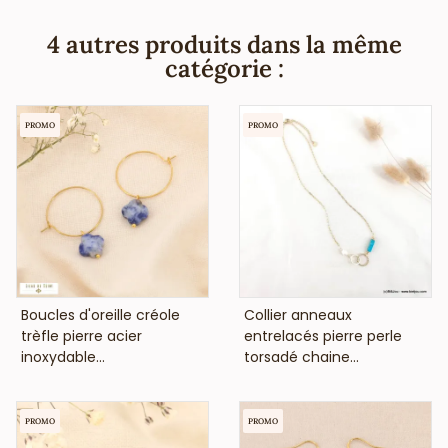
que ce bracelet fantaisie ne contient pas de nickel, plomb
ni cadmium et est anti-allergique (conformément aux lois
4 autres produits dans la même
françaises et européennes).
catégorie :
PROMO
PROMO
VOIR LE PRIX
VOIR LE PRIX
Boucles d'oreille créole
Collier anneaux
trèfle pierre acier
entrelacés pierre perle
inoxydable...
torsadé chaine...
PROMO
PROMO