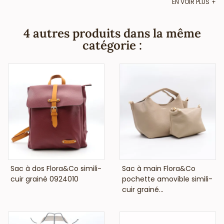
EN VOIR PLUS
amovible. BietJou Paris, fournisseur français pour les
professionnels de la mode et de la beauté, vous indique
que les dimensions sont de 23x19x11cm.
4 autres produits dans la même
catégorie :
VOIR LE PRIX
VOIR LE PRIX
Sac à dos Flora&Co simili-
Sac à main Flora&Co
cuir grainé 0924010
pochette amovible simili-
cuir grainé...