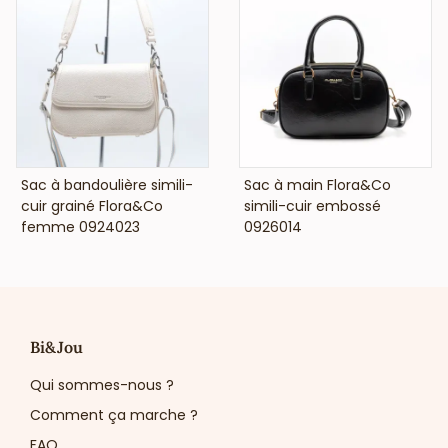
VOIR LE PRIX
VOIR LE PRIX
Sac à bandoulière simili-
Sac à main Flora&Co
cuir grainé Flora&Co
simili-cuir embossé
femme 0924023
0926014
Bi&Jou
Qui sommes-nous ?
Comment ça marche ?
FAQ