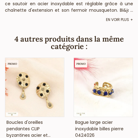
ce sautoir en acier inoxydable est réglable grâce à une
chaînette d'extension et son fermoir mousqueton. Bi&jou
...
Paris vous informe que ce bijou fantaisie est composé de
EN VOIR PLUS
pierre naturelle : La forme, couleur et taille peuvent varier.
Bi&Jou, fournisseur français pour les professionnels de la
mode et de la beauté, vous annonce que ce collier
4 autres produits dans la même
fantaisie ne contient pas de nickel, plomb ni cadmium et
catégorie :
est anti-allergique (conformément aux lois françaises et
européennes).
PROMO
PROMO
VOIR LE PRIX
VOIR LE PRIX
Boucles d'oreilles
Bague large acier
pendantes CLIP
inoxydable billes pierre
byzantines acier et...
0424026