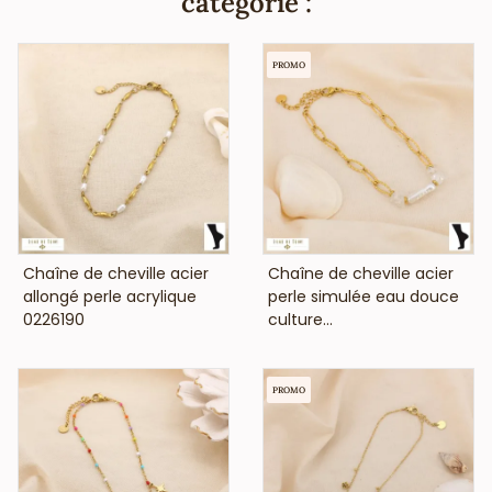
catégorie :
PROMO
VOIR LE PRIX
VOIR LE PRIX
Chaîne de cheville acier
Chaîne de cheville acier
allongé perle acrylique
perle simulée eau douce
0226190
culture...
PROMO