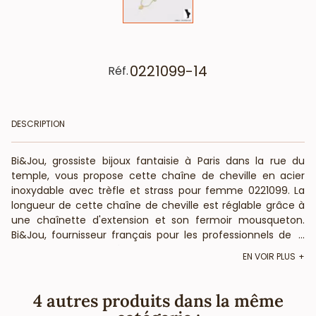
0221099-14
Réf.
DESCRIPTION
Bi&Jou, grossiste bijoux fantaisie à Paris dans la rue du
temple, vous propose cette chaîne de cheville en acier
inoxydable avec trèfle et strass pour femme 0221099. La
longueur de cette chaîne de cheville est réglable grâce à
une chaînette d'extension et son fermoir mousqueton.
Bi&Jou, fournisseur français pour les professionnels de la
...
mode et de la beauté, vous annonce que cette chaîne de
EN VOIR PLUS
cheville fantaisie ne contient pas de nickel, plomb ni
cadnium et est anti-allergique (conformément aux lois
françaises et européennes).
4 autres produits dans la même