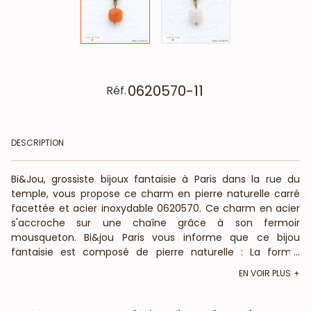
0620570-11
Réf.
DESCRIPTION
Bi&Jou, grossiste bijoux fantaisie à Paris dans la rue du
temple, vous propose ce charm en pierre naturelle carré
facettée et acier inoxydable 0620570. Ce charm en acier
s'accroche sur une chaîne grâce à son fermoir
mousqueton. Bi&jou Paris vous informe que ce bijou
fantaisie est composé de pierre naturelle : La forme,
...
couleur et taille peuvent varier. Les dimensions du charm
EN VOIR PLUS
sont de 8x22mm. Bi&Jou, fournisseur français pour les
professionnels de la mode et de la beauté, vous annonce
que ce bijou fantaisie ne contient pas de nickel, plomb ni