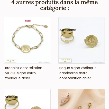
4 autres produits dans la même
cadmium et est anti-allergique (conformément aux lois
catégorie :
françaises et européennes).
VOIR LE PRIX
VOIR LE PRIX
Bracelet constellation
Bague signe zodiaque
VIERGE signe astro
capricorne astro
zodiaque acier...
constellation acier...