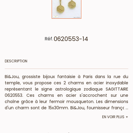
0620553-14
Réf.
DESCRIPTION
Bi&Jou, grossiste bijoux fantaisie à Paris dans la rue du
temple, vous propose ces 2 charms en acier inoxydable
représentant le signe astrologique zodiaque SAGITTAIRE
0620553. Ces charms en acier s'accrochent sur une
chaîne grâce à leur fermoir mousqueton. Les dimensions
d'un charm sont de 15x30mm. Bi&Jou, fournisseur français
...
pour les professionnels de la mode et de la beauté, vous
EN VOIR PLUS
annonce que ce bijou fantaisie ne contient pas de nickel,
plomb ni cadmium et est anti-allergique (conformément
aux lois françaises et européennes).