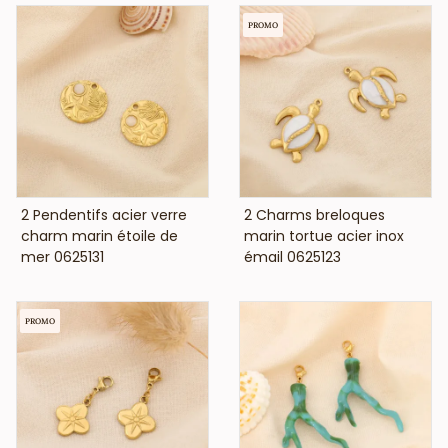
PROMO
VOIR LE PRIX
VOIR LE PRIX
2 Pendentifs acier verre
2 Charms breloques
charm marin étoile de
marin tortue acier inox
mer 0625131
émail 0625123
PROMO