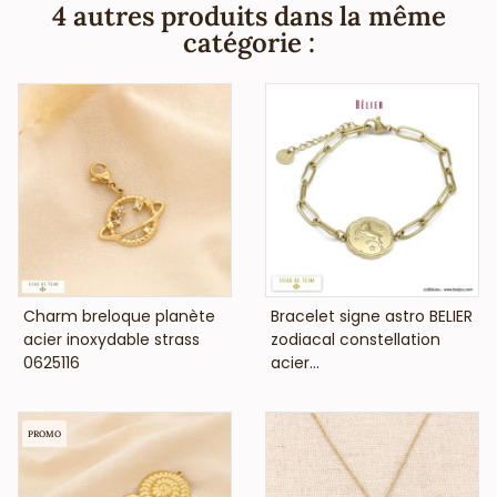
européennes).
4 autres produits dans la même
catégorie :
VOIR LE PRIX
VOIR LE PRIX
Charm breloque planète
Bracelet signe astro BELIER
acier inoxydable strass
zodiacal constellation
0625116
acier...
PROMO