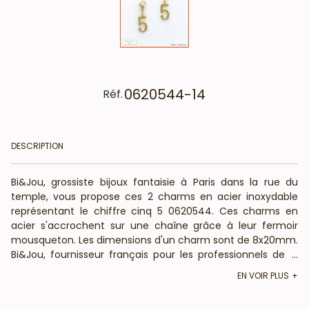
0620544-14
Réf.
DESCRIPTION
Bi&Jou, grossiste bijoux fantaisie à Paris dans la rue du
temple, vous propose ces 2 charms en acier inoxydable
représentant le chiffre cinq 5 0620544. Ces charms en
acier s'accrochent sur une chaîne grâce à leur fermoir
mousqueton. Les dimensions d'un charm sont de 8x20mm.
Bi&Jou, fournisseur français pour les professionnels de la
...
mode et de la beauté, vous annonce que ce bijou fantaisie
EN VOIR PLUS
ne contient pas de nickel, plomb ni cadmium et est anti-
allergique (conformément aux lois françaises et