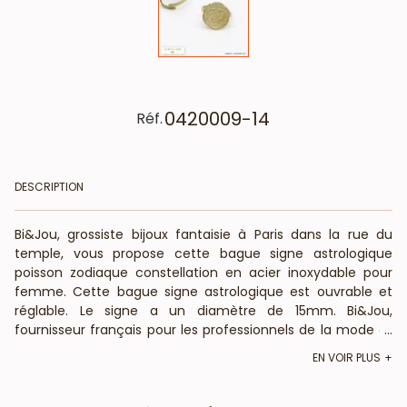
0420009-14
Réf.
DESCRIPTION
Bi&Jou, grossiste bijoux fantaisie à Paris dans la rue du
temple, vous propose cette bague signe astrologique
poisson zodiaque constellation en acier inoxydable pour
femme. Cette bague signe astrologique est ouvrable et
réglable. Le signe a un diamètre de 15mm. Bi&Jou,
fournisseur français pour les professionnels de la mode et
...
de la beauté, vous annonce que cette bague signe astro
EN VOIR PLUS
ne contient pas de nickel, plomb ni cadnium et est anti-
allergique (conformément aux lois françaises et
européennes).