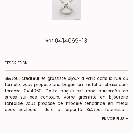
0414069-13
Réf.
DESCRIPTION
Bi&Jou, créateur et grossiste bijoux à Paris dans la rue du
temple, vous propose une bague en métal et strass pour
femme 0414069. Cette bague est rond parsemée de
strass sur ses contours. Votre grossiste en bijouterie
fantaisie vous propose ce modèle tendance en métal
deux couleurs : doré et argenté. Bi&Jou, fournisseur
...
français pour les professionnels de la mode et de la
EN VOIR PLUS
beauté, vous annonce que cette bague fantaisie ne
contient pas de nickel, plomb ni cadmium et est anti-