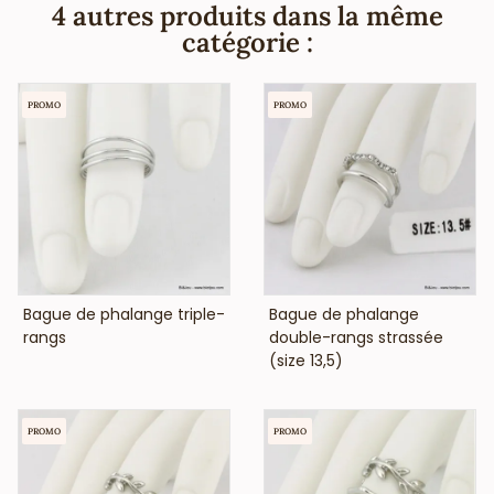
allergique (conformément aux lois françaises et
4 autres produits dans la même
européennes).
catégorie :
PROMO
PROMO
VOIR LE PRIX
VOIR LE PRIX
Bague de phalange triple-
Bague de phalange
rangs
double-rangs strassée
(size 13,5)
PROMO
PROMO