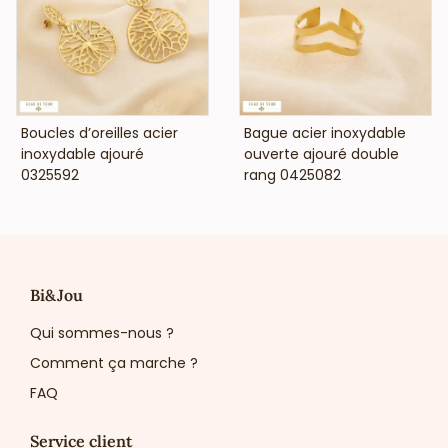
porter, ces créoles représentent une valeur sûre en point
de vente. Elles répondent à une demande constante pour
des bijoux simples, durables et faciles à associer, favorisant
un renouvellement rapide des ventes.
Une référence essentielle, idéale pour compléter une
offre avec un bijou sobre et commercialement
VOIR LE PRIX
VOIR LE PRIX
Boucles d’oreilles acier
Bague acier inoxydable
efficace.
inoxydable ajouré
ouverte ajouré double
0325592
rang 0425082
Bi&Jou
Qui sommes-nous ?
Comment ça marche ?
FAQ
Service client