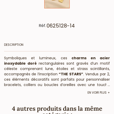
0625128-14
Réf.
DESCRIPTION
Symboliques et lumineux, ces
charms en acier
inoxydable doré
rectangulaires sont gravés d’un motif
céleste comprenant lune, étoiles et strass scintillants,
accompagnés de l’inscription
“THE STARS”
. Vendus par 2,
ces éléments décoratifs sont parfaits pour personnaliser
bracelets, colliers ou boucles d’oreilles avec une touche
...
spirituelle et moderne.
EN VOIR PLUS
Caractéristiques techniques
Dimensions : 13 x 26 mm
4 autres produits dans la même
Matériau : acier inoxydable doré