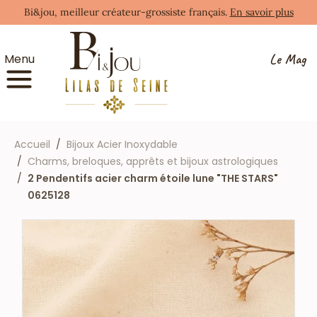
Bi&jou, meilleur créateur-grossiste français.
En savoir plus
Le Mag
Menu
Accueil
Bijoux Acier Inoxydable
Charms, breloques, apprêts et bijoux astrologiques
2 Pendentifs acier charm étoile lune "THE STARS"
0625128