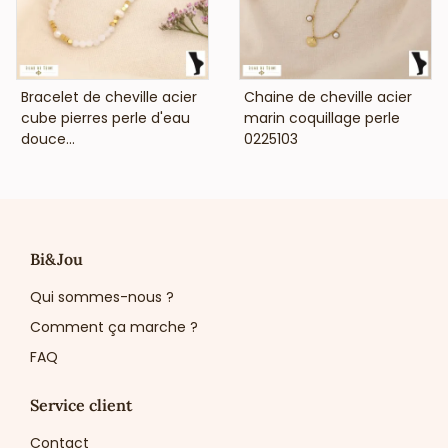
Distribuée par le
meilleur grossiste bijoux acier
inoxydable à Paris
, cette chaîne de cheville s’adresse aux
boutiques de mode, salons de coiffure, bijouteries
, et
instituts de beauté
à la recherche d’un bijou léger et
moderne pour enrichir leur offre estivale.
VOIR LE PRIX
VOIR LE PRIX
Bracelet de cheville acier
Chaine de cheville acier
cube pierres perle d'eau
marin coquillage perle
douce...
0225103
Bi&Jou
Qui sommes-nous ?
Comment ça marche ?
FAQ
Service client
Contact