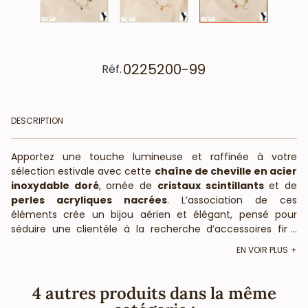
0225200-99
Réf.
DESCRIPTION
Apportez une touche lumineuse et raffinée à votre
sélection estivale avec cette
chaîne de cheville en acier
inoxydable doré
, ornée de
cristaux scintillants
et de
perles acryliques nacrées
. L’association de ces
éléments crée un bijou aérien et élégant, pensé pour
séduire une clientèle à la recherche d’accessoires fins,
...
modernes et résistants.
EN VOIR PLUS
Grâce à sa
longueur ajustable d’environ 22 cm
, cette
chaîne épouse parfaitement la cheville et s’adapte à
4 autres produits dans la même
toutes les morphologies. Déclinée dans une palette de
couleurs tendances (noir, vert, corail, multicolore), elle