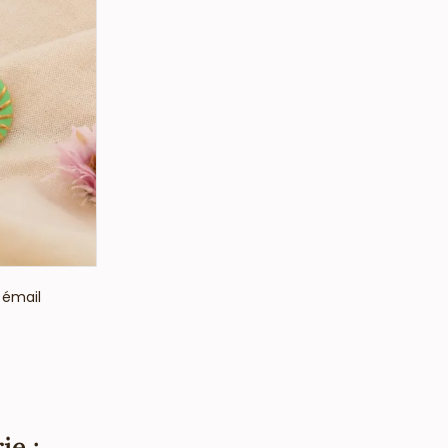
r émail
ie :