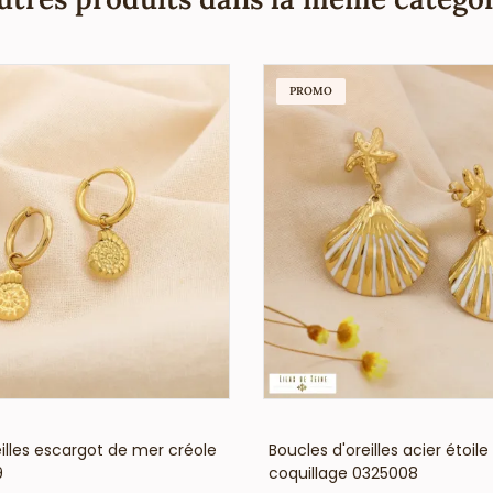
PROMO
VOIR LE PRIX
VOIR LE PRIX
illes escargot de mer créole
Boucles d'oreilles acier étoil
9
coquillage 0325008