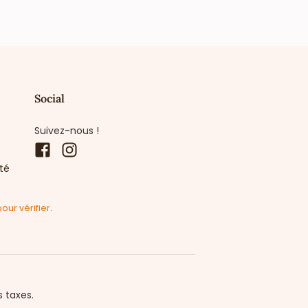
Social
Suivez-nous !
Facebook
Instagram
ité
pour vérifier
.
s taxes.