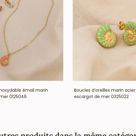
VOIR LE PRIX
VOIR LE PRIX
 inoxydable émail marin
Boucles d’oreilles marin acie
 mer 0125046
escargot de mer 0325022
utres produits dans la même catégor