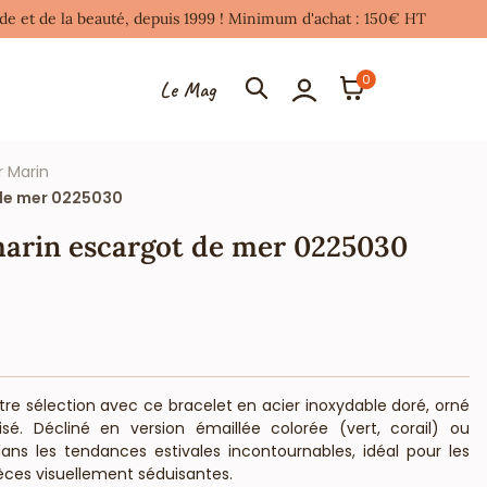
mode et de la beauté, depuis 1999 ! Minimum d'achat : 150€ HT
0
Le Mag
r Marin
 de mer 0225030
 marin escargot de mer 0225030
re sélection avec ce bracelet en acier inoxydable doré, orné
sé. Décliné en version émaillée colorée (vert, corail) ou
dans les tendances estivales incontournables, idéal pour les
èces visuellement séduisantes.