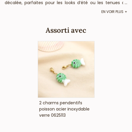
décalée, parfaites pour les looks d’été ou les tenues de
...
vacances. Les dimensions sont de 13x41mm. Ces boucles
EN VOIR PLUS
d'oreilles se fixent grâce leur fermoir à cliquet. BietJou
Paris, votre fournisseur français pour les revendeurs
professionnels de la mode (bijouteries, boutiques de prêt-
Assorti avec
à-porter, concept-stores, ) et de la beauté (salons de
coiffure, instituts de beauté, ongleries,...), vous informe que
ce bijou acier ne contient pas de nickel, plomb ni cadmium
et est anti-allergique (conformément aux lois françaises
et européennes).
VOIR LE PRIX
2 charms pendentifs
poisson acier inoxydable
verre 0625113