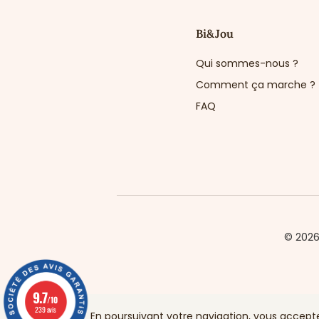
Bi&Jou
Qui sommes-nous ?
Comment ça marche ?
FAQ
© 202
9.7
/10
239 avis
En poursuivant votre navigation, vous acceptez 