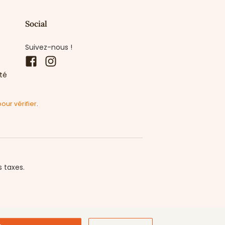
Social
Suivez-nous !
Facebook
Instagram
ité
pour vérifier
.
s taxes.