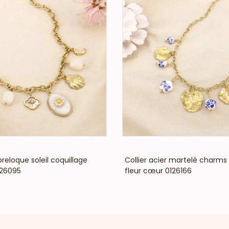
VOIR LE PRIX
VOIR LE PRIX
 breloque soleil coquillage
Collier acier martelé charms
126095
fleur cœur 0126166