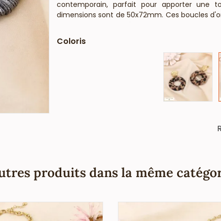
contemporain, parfait pour apporter une to
dimensions sont de 50x72mm. Ces boucles d'oreil
acier inoxydable doré. Bi&Jou, fournisseur fran
informe que ces boucles d'oreilles xxl ne c
Coloris
allergiques (conformément aux lois françaises
R
utres produits dans la même catégor