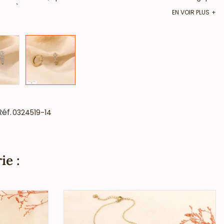
nnes).
EN VOIR PLUS
Réf.
0324519-14
ie :