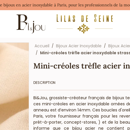
de bijoux en acier inoxydable à Paris, pour les professionnels de la 
Accueil
Bijoux Acier Inoxydable
Bijoux Acie
Mini-créoles trèfle acier inoxydable stra
Mini-créoles trèfle acier i
DESCRIPTION
Bi&Jou, grossiste-créateur français de bijoux t
ces mini-créoles en acier inoxydable ornées d
anneau est d’environ 14mm. Ces boucles d'oreille
Paris, votre fournisseur français pour les rev
prêt-à-porter, concept-stores, ) et de la beauté
informe que ce bijou acier ne contient p