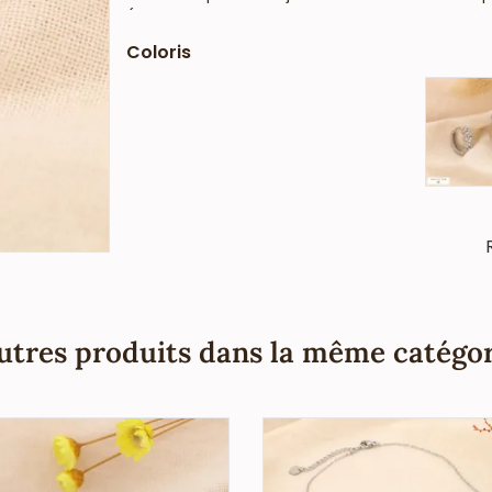
(conformément aux lois françaises et europée
Coloris
utres produits dans la même catégor