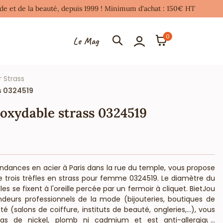
mode et de la beauté, depuis 1999 ! Minimum d'achat : 150€ HT
0
Le Mag
r Strass
ss 0324519
noxydable strass 0324519
endances en acier à Paris dans la rue du temple, vous propose
e trois trèfles en strass pour femme 0324519. Le diamètre du
s se fixent à l'oreille percée par un fermoir à cliquet. BietJou
endeurs professionnels de la mode (bijouteries, boutiques de
 (salons de coiffure, instituts de beauté, ongleries,...), vous
as de nickel, plomb ni cadmium et est anti-allergique
...