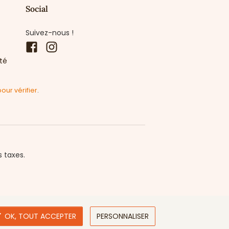
Social
Suivez-nous !
Facebook
Instagram
ité
pour vérifier
.
s taxes.

OK, TOUT ACCEPTER
PERSONNALISER