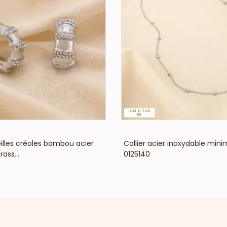
VOIR LE PRIX
VOIR LE PRIX
eilles créoles bambou acier
Collier acier inoxydable minim
ass...
0125140