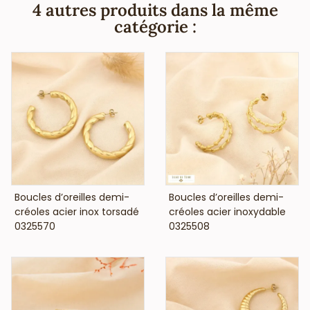
coiffure, instituts de beauté, ongleries,...), vous informe que
4 autres produits dans la même
ce bijou acier ne contient pas de nickel, plomb ni cadmium
catégorie :
et est anti-allergique (conformément aux lois françaises
et européennes).
VOIR LE PRIX
VOIR LE PRIX
Boucles d’oreilles demi-
Boucles d’oreilles demi-
créoles acier inox torsadé
créoles acier inoxydable
0325570
0325508