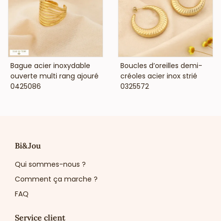
VOIR LE PRIX
VOIR LE PRIX
Bague acier inoxydable
Boucles d’oreilles demi-
ouverte multi rang ajouré
créoles acier inox strié
0425086
0325572
Bi&Jou
Qui sommes-nous ?
Comment ça marche ?
FAQ
Service client