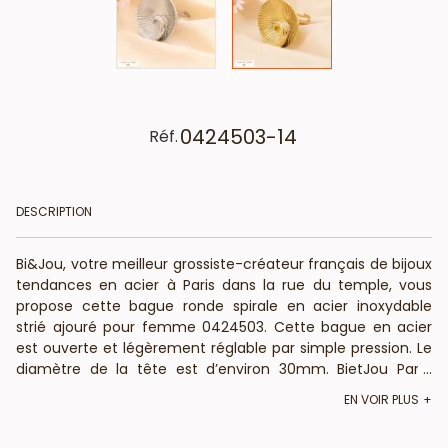
0424503-14
Réf.
DESCRIPTION
Bi&Jou, votre meilleur grossiste-créateur français de bijoux
tendances en acier à Paris dans la rue du temple, vous
propose cette bague ronde spirale en acier inoxydable
strié ajouré pour femme 0424503. Cette bague en acier
est ouverte et légèrement réglable par simple pression. Le
diamètre de la tête est d’environ 30mm. BietJou Paris,
...
votre fournisseur français pour les revendeurs
EN VOIR PLUS
professionnels de la mode (bijouteries, boutiques de prêt-
à-porter, concept-stores, ) et de la beauté (salons de