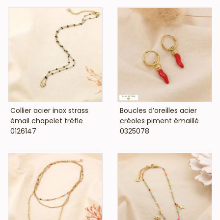
fantaisie ne contient pas de nickel, plomb ni cadmium et
est anti-allergique (conformément aux lois françaises et
européennes).
VOIR LE PRIX
VOIR LE PRIX
Collier acier inox strass
Boucles d’oreilles acier
émail chapelet trèfle
créoles piment émaillé
0126147
0325078