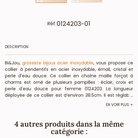
0124203-01
Réf.
DESCRIPTION
Bi&Jou,
grossiste bijoux acier inoxydable
, vous propose ce
collier à pendentifs en acier inoxydable, émail, cristal et
perle d'eau douce. Ce collier en chaîne maille forçat à
charms est orné de plusieurs pampilles : éclair, croix et
perle d'eau douce pour femme 0124203. La longueur
déployée de ce collier est d’environ 38.5cm. Il est réglable
...
grâce à une chaînette d'extension de 5cm environ et son
EN VOIR PLUS
fermoir mousqueton. Votre grossiste vous informe que ce
bijou fantaisie est composé de perles véritables : la forme,
couleur et taille peuvent légèrement varier. Bietjou Paris,
4 autres produits dans la même
votre fournisseur français pour les professionnels de la
catégorie :
mode et de la beauté, vous annonce que ce collier