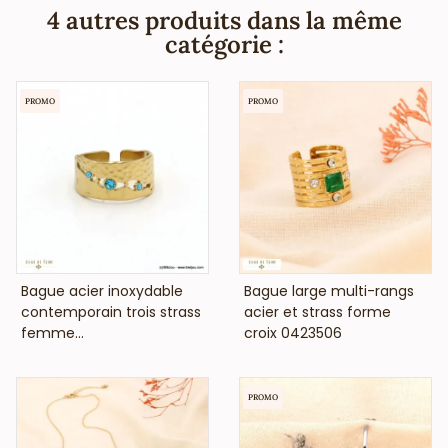
stores, ) et de la beauté (salons de coiffure, instituts de
4 autres produits dans la même
beauté, ongleries,...), vous informe que ce bijou acier ne
catégorie :
contient pas de nickel, plomb ni cadmium et est anti-
allergique (conformément aux lois françaises et
européennes).
PROMO
PROMO
VOIR LE PRIX
VOIR LE PRIX
Bague acier inoxydable
Bague large multi-rangs
contemporain trois strass
acier et strass forme
femme...
croix 0423506
PROMO