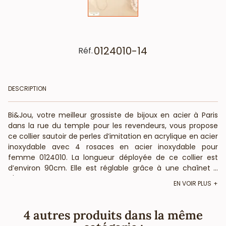
0124010-14
Réf.
DESCRIPTION
Bi&Jou, votre meilleur grossiste de bijoux en acier à Paris
dans la rue du temple pour les revendeurs, vous propose
ce collier sautoir de perles d’imitation en acrylique en acier
inoxydable avec 4 rosaces en acier inoxydable pour
femme 0124010. La longueur déployée de ce collier est
d’environ 90cm. Elle est réglable grâce à une chaînette
...
d'extension de 5cm environ et son fermoir mousqueton.
EN VOIR PLUS
Votre vendeur en gros vous informe que les couleurs
disponibles pour les billes sont le blanc nacré. Bietjou Paris,
votre fournisseur français pour les professionnels de la
4 autres produits dans la même
mode et de la beauté, vous annonce que ce bijou fantaisie