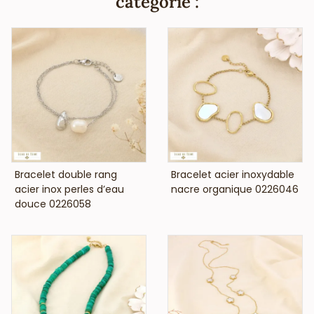
catégorie :
ne contient pas de nickel, plomb ni cadmium et est anti-
allergique (conformément aux lois françaises et
européennes).
VOIR LE PRIX
VOIR LE PRIX
Bracelet double rang
Bracelet acier inoxydable
acier inox perles d’eau
nacre organique 0226046
douce 0226058