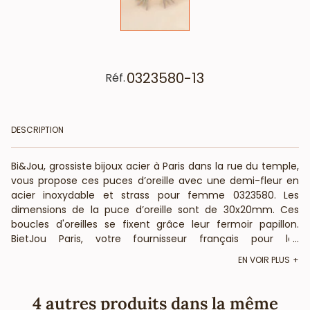
0323580-13
Réf.
DESCRIPTION
Bi&Jou, grossiste bijoux acier à Paris dans la rue du temple,
vous propose ces puces d’oreille avec une demi-fleur en
acier inoxydable et strass pour femme 0323580. Les
dimensions de la puce d’oreille sont de 30x20mm. Ces
boucles d'oreilles se fixent grâce leur fermoir papillon.
BietJou Paris, votre fournisseur français pour les
...
professionnels de la mode et de la beauté, vous annonce
EN VOIR PLUS
que ce bijou acier ne contient pas de nickel, plomb ni
cadmium et est anti-allergique (conformément aux lois
françaises et européennes).
4 autres produits dans la même