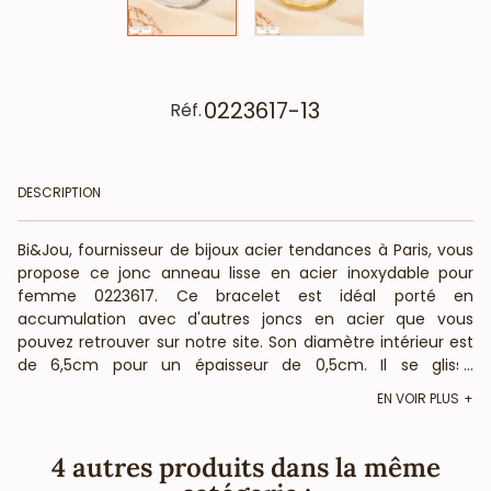
0223617-13
Réf.
DESCRIPTION
Bi&Jou, fournisseur de bijoux acier tendances à Paris, vous
propose ce jonc anneau lisse en acier inoxydable pour
femme 0223617. Ce bracelet est idéal porté en
accumulation avec d'autres joncs en acier que vous
pouvez retrouver sur notre site. Son diamètre intérieur est
de 6,5cm pour un épaisseur de 0,5cm. Il se glisse
...
facilement au poignet et convient aux poignets standards.
EN VOIR PLUS
Votre grossiste-créateur français de bijoux en acier
inoxydable et sacs à main en cuir de qualité pour les
professionnels de la mode et de la beauté, vous informe
4 autres produits dans la même
que ce bijou rétro ne contient pas de nickel, plomb ni