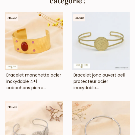
catégorie :
cadmium et est anti-allergique (conformément aux lois
françaises et européennes).
PROMO
PROMO
VOIR LE PRIX
VOIR LE PRIX
Bracelet manchette acier
Bracelet jonc ouvert oeil
inoxydable 4+1
protecteur acier
cabochons pierre...
inoxydable...
PROMO