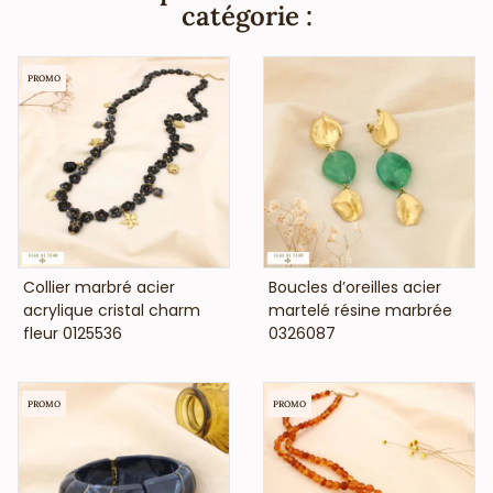
et sont anti-allergiques (conformément aux lois
catégorie :
françaises et européennes).
PROMO
VOIR LE PRIX
VOIR LE PRIX
Collier marbré acier
Boucles d’oreilles acier
acrylique cristal charm
martelé résine marbrée
fleur 0125536
0326087
PROMO
PROMO