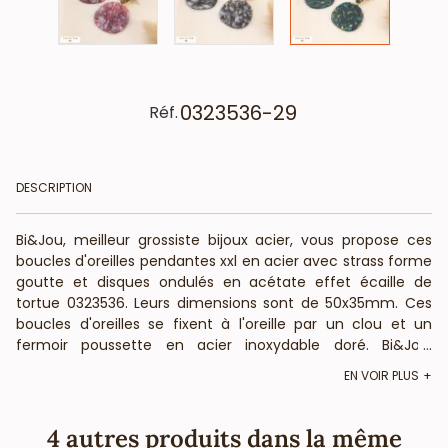
0323536-29
Réf.
DESCRIPTION
Bi&Jou, meilleur grossiste bijoux acier, vous propose ces
boucles d'oreilles pendantes xxl en acier avec strass forme
goutte et disques ondulés en acétate effet écaille de
tortue 0323536. Leurs dimensions sont de 50x35mm. Ces
boucles d'oreilles se fixent à l'oreille par un clou et un
fermoir poussette en acier inoxydable doré. Bi&Jou,
...
fournisseur français pour les professionnels de la mode et
EN VOIR PLUS
de la beauté, vous informe que ces boucles d'oreilles
casual-chic en acier inoxydable et acrylique motif écaille
de tortue ne contiennent pas de nickel, plomb ni cadmium
4 autres produits dans la même