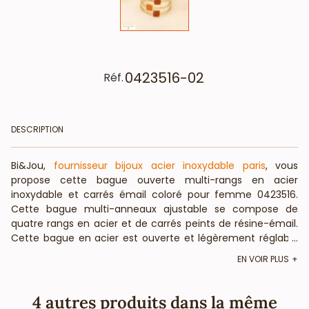
0423516-02
Réf.
DESCRIPTION
Bi&Jou,
fournisseur bijoux acier inoxydable paris
, vous
propose cette bague ouverte multi-rangs en acier
inoxydable et carrés émail coloré pour femme 0423516.
Cette bague multi-anneaux ajustable se compose de
quatre rangs en acier et de carrés peints de résine-émail.
Cette bague en acier est ouverte et légèrement réglable
...
par simple pression. Le diamètre de la bague réglable est
EN VOIR PLUS
de 2cm pour 1,5cm de haut. Bi&Jou, fournisseur français
pour les professionnels de la mode et de la beauté, vous
informe que cette bague bohème-chic ne contient pas
4 autres produits dans la même