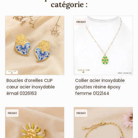
de nickel, plomb ni cadnium et est anti-allergique
catégorie :
(conformément aux lois françaises et européennes).
PROMO
VOIR LE PRIX
VOIR LE PRIX
Boucles d’oreilles CLIP
Collier acier inoxydable
cœur acier inoxydable
gouttes résine époxy
émail 0326163
femme 0122144
PROMO
PROMO