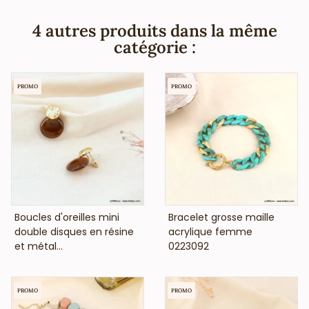
françaises et européennes).
4 autres produits dans la même
catégorie :
PROMO
PROMO
VOIR LE PRIX
VOIR LE PRIX
Boucles d'oreilles mini
Bracelet grosse maille
double disques en résine
acrylique femme
et métal...
0223092
PROMO
PROMO