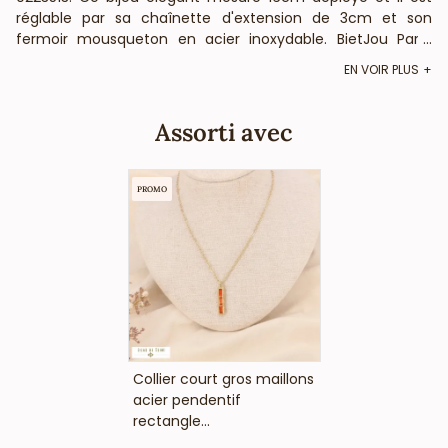
réglable par sa chaînette d'extension de 3cm et son
fermoir mousqueton en acier inoxydable. BietJou Paris,
...
fournisseur français pour les professionnels de la mode et
EN VOIR PLUS
de la beauté, vous informe que ce bracelet chic en acier
inoxydable, idéal comme bijou de soirée, ne contient pas
de nickel, plomb ni cadmium et est anti-allergique
Assorti avec
(conformément aux lois françaises et européennes).
PROMO
VOIR LE PRIX
Collier court gros maillons
acier pendentif
rectangle...