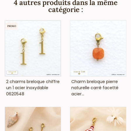
4 autres produits dans la même
adoreront avoir autour du cou leur signe zodiacal, reflet de
catégorie :
leur personnalité. Vous pourrez proposer à vos clientes de
le porter avec un top en lin et un jean.
PROMO
ATTENTION : Le présentoir et les colliers sont fournis en
vrac.
Bi&Jou, Votre fournisseur français pour les professionnels
de la mode et de la beauté, vous annonce que ce collier
fantaisie bohème-chic ne contient pas de nickel, plomb ni
cadmium et est anti-allergique (conformément aux lois
françaises et européennes).
VOIR LE PRIX
VOIR LE PRIX
2 charms breloque chiffre
Charm breloque pierre
un 1 acier inoxydable
naturelle carré facetté
0620548
acier...