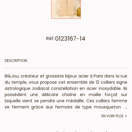
0123167-14
Réf.
DESCRIPTION
Bi&Jou, créateur et grossiste bijoux acier à Paris dans la rue
du temple, vous propose cet ensemble de 12 colliers signe
astrologique zodiacal constellation en acier inoxydable. Ils
possèdent une délicate chaîne en maille forçat sur
laquelle vient se pendre une médaille. Ces colliers femme
se ferment grâce aux fermoirs de type mousqueton et
...
sont ajustable par la chaîne d'extension, la longueur
EN VOIR PLUS
déployée de ces colliers est de 45cm. Il saura séduire
toutes vos clientes par son côté protecteur et porte-
bonheur de la tendance bohème chic. Vos clientes