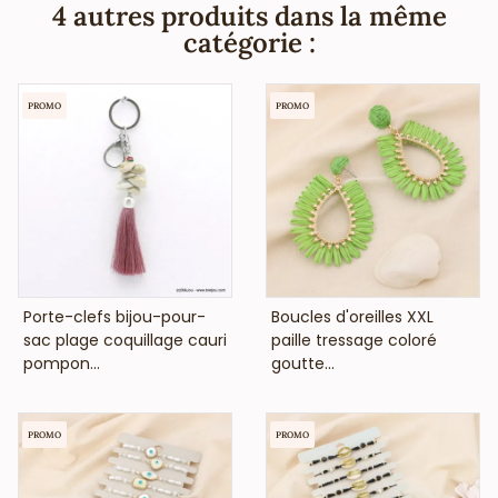
anti-allergiques (conformément aux lois françaises et
4 autres produits dans la même
européennes).
catégorie :
PROMO
PROMO
VOIR LE PRIX
VOIR LE PRIX
Porte-clefs bijou-pour-
Boucles d'oreilles XXL
sac plage coquillage cauri
paille tressage coloré
pompon...
goutte...
PROMO
PROMO