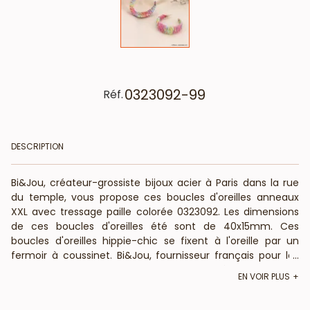
0323092-99
Réf.
DESCRIPTION
Bi&Jou, créateur-grossiste bijoux acier à Paris dans la rue
du temple, vous propose ces boucles d'oreilles anneaux
XXL avec tressage paille colorée 0323092. Les dimensions
de ces boucles d'oreilles été sont de 40x15mm. Ces
boucles d'oreilles hippie-chic se fixent à l'oreille par un
fermoir à coussinet. Bi&Jou, fournisseur français pour les
...
professionnels de la mode et de la beauté, vous informe
EN VOIR PLUS
que ces boucles d'oreilles créoles pailles colorées et métal
ne contiennent pas de nickel, plomb ni cadmium et sont