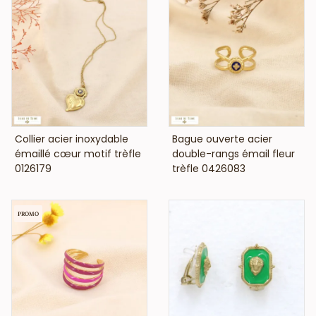
VOIR LE PRIX
VOIR LE PRIX
Collier acier inoxydable
Bague ouverte acier
émaillé cœur motif trèfle
double-rangs émail fleur
0126179
trèfle 0426083
PROMO