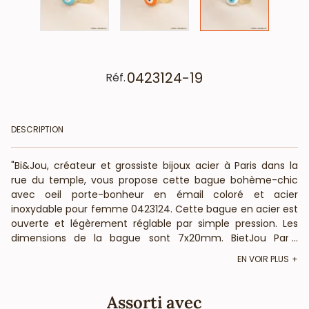
0423124-19
Réf.
DESCRIPTION
"Bi&Jou, créateur et grossiste bijoux acier à Paris dans la
rue du temple, vous propose cette bague bohème-chic
avec oeil porte-bonheur en émail coloré et acier
inoxydable pour femme 0423124. Cette bague en acier est
ouverte et légèrement réglable par simple pression. Les
dimensions de la bague sont 7x20mm. BietJou Paris,
...
fournisseur français pour les professionnels de la mode et
EN VOIR PLUS
de la beauté, vous informe que cette bague fantaisie
hippie-chic en acier ne contient pas de nickel, plomb ni
cadnium et est anti-allergique (conformément aux lois
Assorti avec