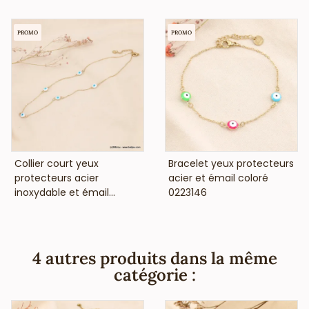
françaises et européennes).
"
PROMO
PROMO
VOIR LE PRIX
VOIR LE PRIX
Collier court yeux
Bracelet yeux protecteurs
protecteurs acier
acier et émail coloré
inoxydable et émail...
0223146
4 autres produits dans la même
catégorie :