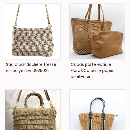
VOIR LE PRIX
VOIR LE PRIX
Sac à bandoulière tressé
Cabas porté épaule
en polyester 0925022
Flora&Co paille papier
simili-cuir...