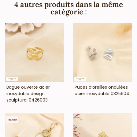
pas de nickel, plomb ni cadmium et est anti-allergique
4 autres produits dans la même
(conformément aux lois françaises et européennes).
catégorie :
VOIR LE PRIX
VOIR LE PRIX
Bague ouverte acier
Puces d’oreilles ondulées
inoxydable design
acier inoxydable 0325604
sculptural 0426003
PROMO