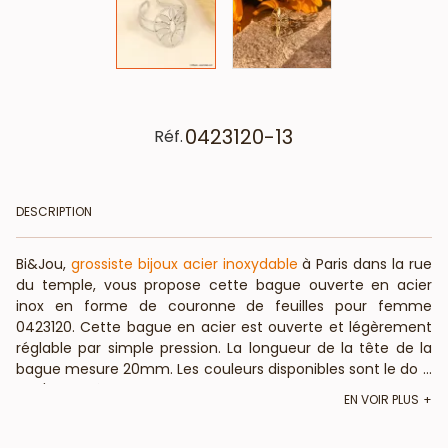
0423120-13
Réf.
DESCRIPTION
Bi&Jou,
grossiste bijoux acier inoxydable
à Paris dans la rue
du temple, vous propose cette bague ouverte en acier
inox en forme de couronne de feuilles pour femme
0423120. Cette bague en acier est ouverte et légèrement
réglable par simple pression. La longueur de la tête de la
bague mesure 20mm. Les couleurs disponibles sont le doré
...
et l'argenté. BietJou Paris, fournisseur français pour les
EN VOIR PLUS
professionnels de la mode et de la beauté, vous informe
que cette bague fantaisie en acier ajustable ne contient