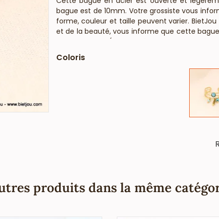
Cette bague en acier est ouverte et légèremen
bague est de 10mm. Votre grossiste vous inform
forme, couleur et taille peuvent varier. BietJou
et de la beauté, vous informe que cette bague 
anti-allergique (conformément aux lois frança
Coloris
R
utres produits dans la même catégor