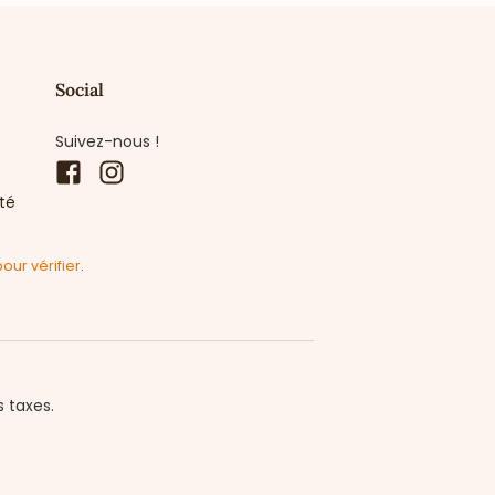
Social
Suivez-nous !
Facebook
Instagram
ité
pour vérifier
.
s taxes.