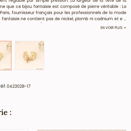
t réglable par simple pression. La largeur de la tête de la
e que ce bijou fantaisie est composé de pierre véritable : La
 Paris, fournisseur français pour les professionnels de la mode
fantaisie ne contient pas de nickel, plomb ni cadnium et est
...
ises et européennes).
EN VOIR PLUS
éf.
0423028-17
ie :