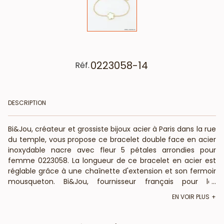
0223058-14
Réf.
DESCRIPTION
Bi&Jou, créateur et grossiste bijoux acier à Paris dans la rue
du temple, vous propose ce bracelet double face en acier
inoxydable nacre avec fleur 5 pétales arrondies pour
femme 0223058. La longueur de ce bracelet en acier est
réglable grâce à une chaînette d'extension et son fermoir
mousqueton. Bi&Jou, fournisseur français pour les
...
professionnels de la mode et de la beauté, vous annonce
EN VOIR PLUS
que ce bracelet fantaisie ne contient pas de nickel, plomb
ni cadmium et est anti-allergique (conformément aux lois
françaises et européennes).