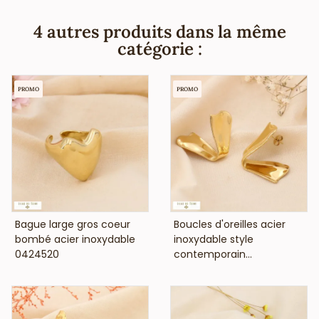
couleur doré et argenté, ne contiennent pas de nickel,
plomb ni cadmium et sont hypoallergéniques.
4 autres produits dans la même
catégorie :
PROMO
PROMO
VOIR LE PRIX
VOIR LE PRIX
Bague large gros coeur
Boucles d'oreilles acier
bombé acier inoxydable
inoxydable style
0424520
contemporain...